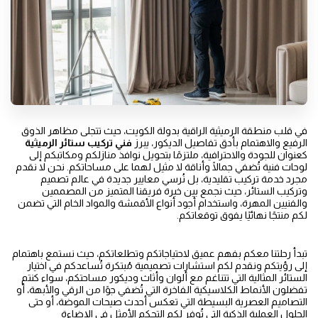
في قلب منطقة الرميثية الراقية بدولة الكويت، حيث تتجلى مظاهر الذوق
الرفيع والاهتمام بأدق تفاصيل الديكور، يبرز
فني تركيب ستائر الرميثية
كعنوان للجودة والاحترافية، ملتزمًا بتحويل نوافذ منازلكم ومكاتبكم إلى
لوحات فنية تُضفي جمالًا وأناقة لا مثيل لهما على مساحاتكم. نحن لا نقدم
مجرد خدمة تركيب تقليدية، بل نُرسي معايير جديدة في عالم تصميم
وتركيب الستائر، حيث نجمع بين خبرة فريقنا المتميز من المصممين
والفنيين المهرة، واستخدام أجود أنواع الأقمشة والمواد الخام التي تضمن
لكم منتجًا نهائيًا يفوق توقعاتكم.
تبدأ رحلتنا معكم بفهم عميق لاحتياجاتكم وتطلعاتكم، حيث نستمع باهتمام
إلى رؤيتكم ونقدم لكم استشارات تصميمية مُبتكرة تُساعدكم في اختيار
الستائر المثالية التي تتناغم مع ألوان وأثاث وديكور مساحتكم، سواء كنتم
تفضلون الأنماط الكلاسيكية الفاخرة التي تُضفي جوًا من الرقي والأبهة، أو
التصاميم العصرية البسيطة التي تعكس أحدث صيحات الموضة، أو حتى
الحلول العملية الذكية التي تُوفر لكم التحكم الأمثل في الإضاءة