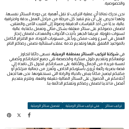
والخصوصية.
نحن ندرك تمامًا أن عملية التركيب لا تقل أهمية عن جودة الستائر نفسها،
ولهذا نحرص على أن يتم تنفيذ كل مرحلة من مراحل العمل بدقة واحترافية
عالية، بدءًا من أخذ القياسات الدقيقة وصولًا إلى التثبيت الآمن والمتقن،
لضمان حصولكم على ستائر معلقة بشكل مثالي وتعمل بكفاءة عالية
لسنوات طويلة. فريقنا مُجهز بأحدث الأدوات والمعدات لضمان إنجاز
العمل في أسرع وقت ممكن وبأعلى مستويات الجودة، مع الالتزام الكامل
بالمواعيد المُتفق عليها وتقديم خدمة عملاء استثنائية تضمن رضاكم التام.
في
شركتنا لتركيب الستائر بمنطقة الرميثية
، نسعى دائمًا لتجاوز
توقعاتكم وتقديم حلول مبتكرة ومُخصصة تلبي جميع احتياجاتكم وتُضفي
لمسة فريدة من الجمال والأناقة على مساحاتكم، لنحول كل نافذة إلى
قصة بصرية رائعة تُروى بأسلوبكم الخاص، وتُعزز من جمالية منزلكم أو
مكتبكم ليصبح مكانًا ينبض بالحياة والراحة التي تستحقونها. نحن هنا لجعل
أحلامكم في الحصول على الستائر المثالية حقيقة واقعة، ونلتزم بتقديم
أفضل ما لدينا لضمان رضاكم وثقتكم الدائمة بنا.
تركيب ستائر
فني تركيب ستائر الرميثية
تفصيل ستائر الرميثية